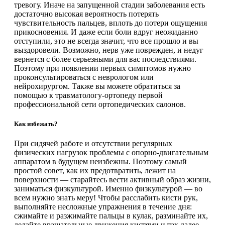
тревогу. Иначе на запущенной стадии заболевания есть
достаточно высокая вероятность потерять
чувствительность пальцев, вплоть до потери ощущения
прикосновения. И даже если боли вдруг неожиданно
отступили, это не всегда значит, что все прошло и вы
выздоровели. Возможно, нерв уже поврежден, и недуг
вернется с более серьезными для вас последствиями.
Поэтому при появлении первых симптомов нужно
проконсультироваться с неврологом или
нейрохирургом. Также вы можете обратиться за
помощью к травматологу-ортопеду первой
профессиональной сети ортопедических салонов.
Как избежать?
При сидячей работе и отсутствии регулярных
физических нагрузок проблемы с опорно-двигательным
аппаратом в будущем неизбежны. Поэтому самый
простой совет, как их предотвратить, лежит на
поверхности — старайтесь вести активный образ жизни,
заниматься физкультурой. Именно физкультурой — во
всем нужно знать меру! Чтобы расслабить кисти рук,
выполняйте несложные упражнения в течение дня:
сжимайте и разжимайте пальцы в кулак, разминайте их,
делайте вращательные движения кистями и так далее.