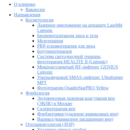
О клинике
Вакансии
Направления
Косметология
Лазерное омоложение на аппарате LaseMd
Lutronic
Биоревитализация лица и тела
Мезотерапия
PRP-плазмотерапия для лица
Ботулинотерапия
Система светодиодной терапии,
фототерапия HEALITE II (Lutronic)
Микроигольчатый RF-лифтинг GENIUS
Lutronic
Ультразвуковой SMAS-лифтинг Ultraformer
MPT
Фототерапия QuadroStarPRO Yellow
Флебология
Эндовенозная лазерная коагуляция вен
(ЭВЛК) в Москве
Склеротерапия вен
Флебэктомия (удаление варикозных вен)
Варикоз (варикозное расширение вен)
Отоларингология (ЛОР)
Удаление серных пробок