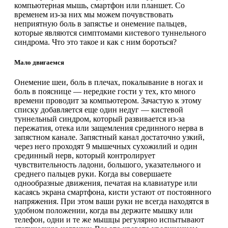
компьютерная мышь, смартфон или планшет. Со
временем из-за них мы можем почувствовать
неприятную боль в запястье и онемение пальцев,
которые являются симптомами кистевого туннельного
синдрома. Что это такое и как с ним бороться?
Мало двигаемся
Онемение шеи, боль в плечах, покалывание в ногах и
боль в пояснице — нередкие гости у тех, кто много
времени проводит за компьютером. Зачастую к этому
списку добавляется еще один недуг — кистевой
туннельный синдром, который развивается из-за
пережатия, отека или защемления срединного нерва в
запястном канале. Запястный канал достаточно узкий,
через него проходят 9 мышечных сухожилий и один
срединный нерв, который контролирует
чувствительность ладони, большого, указательного и
среднего пальцев руки. Когда вы совершаете
однообразные движения, печатая на клавиатуре или
касаясь экрана смартфона, кисти устают от постоянного
напряжения. При этом ваши руки не всегда находятся в
удобном положении, когда вы держите мышку или
телефон, одни и те же мышцы регулярно испытывают