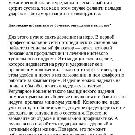
механической клавиатуре, можно легко заработать
артрит сустава, так как в этом случае фаланги пальцев
ударяются без амортизации и травмируются.
Как можно избавиться от болевых ощущений в запястье?
Для этого нужно снять давление на нерв. В первой
профессиональной сети ортопедических салонов вы
найдете специальный фиксатор — ортез, который
показан для профилактики и лечения кистевого
туннельного синдрома. Это медицинское изделие,
которое надевается на руку и удерживает ее в
правильном положении. Такой ортез эффективен, при
этом удобен и прост в использовании, в нем комфортно
работать за компьютером. Изделие можно надевать на
ночь, чтобы обеспечить поддержку запястью.
Регулярное ношение такого медицинского изделия
помогает уменьшить болевые ощущения и избавиться от
недуга, прилагая минимум усилий. Конечно же, надо
учитывать, что болезнь всегда лучше предупредить и не
доводить до запущенного состояния. Просто не
забывайте об отдыхе и правильной профилактике. А
лучше всего старайтесь поддерживать здоровый и
активный образ жизни. Поверьте, это поможет
избавиться от множества ортопедических проблем.