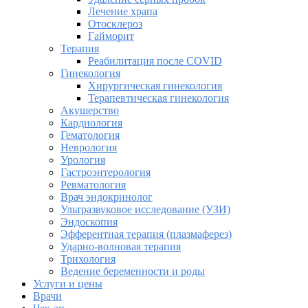
Лечение храпа
Отосклероз
Гайморит
Терапия
Реабилитация после COVID
Гинекология
Хирургическая гинекология
Терапевтическая гинекология
Акушерство
Кардиология
Гематология
Неврология
Урология
Гастроэнтерология
Ревматология
Врач эндокринолог
Ультразвуковое исследование (УЗИ)
Эндоскопия
Эфферентная терапия (плазмаферез)
Ударно-волновая терапия
Трихология
Ведение беременности и роды
Услуги и цены
Врачи