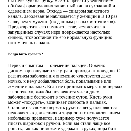
статическую нагрузку. Все это чревато увеличением
объёма формирующих запястный канал сухожилий и
сдавлением нерва. Отсюда — синдром запястного
канала. Заболевание наблюдается у женщин в 3-10 раз
чаще, чем у мужчин (по данным разных источников).
Предотвратить его намного легче, чем лечить: в
запущенных случаях нерв повреждается настолько
сильно, чтовосстановить его нормальную функцию
потом очень сложно.
Когда бить тревогу?
Первый симптом — онемение пальцев. Обычно
дискомфорт ощущается с утра и проходит к полудню. С
развитием заболевания онемение чувствуется даже
ночью, к нему добавляются боль, покалывание или
жжение в пальцах. Если не принимать меры при первых
«звоночках», жалобы появляются уже и днем,
заболевание беспокоит в течение суток. Кисть руки
может «похудеть», возникает слабость в пальцах.
Становится сложно держать руки на весу, появляются
неловкость в движениях и трудности с использованием
небольших предметов, например хуже получается
писать шариковой ручкой. Если вы стали чаще все
ронять, так как не можете удержать в руках, пора бить