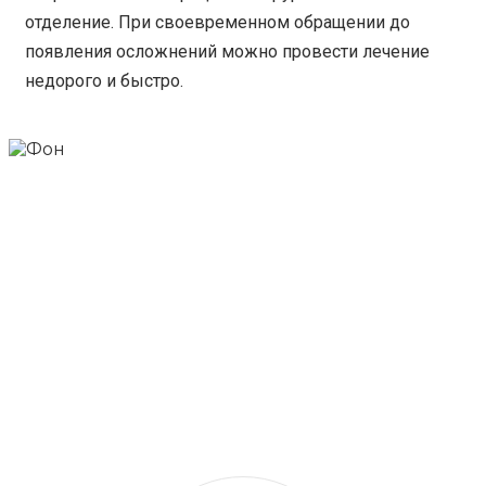
отделение. При своевременном обращении до
появления осложнений можно провести лечение
недорого и быстро.
Удобное
местоположение
Клиника находится в шаговой
доступности от метро
Тропарево