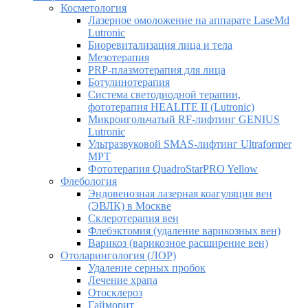
Косметология
Лазерное омоложение на аппарате LaseMd
Lutronic
Биоревитализация лица и тела
Мезотерапия
PRP-плазмотерапия для лица
Ботулинотерапия
Система светодиодной терапии,
фототерапия HEALITE II (Lutronic)
Микроигольчатый RF-лифтинг GENIUS
Lutronic
Ультразвуковой SMAS-лифтинг Ultraformer
MPT
Фототерапия QuadroStarPRO Yellow
Флебология
Эндовенозная лазерная коагуляция вен
(ЭВЛК) в Москве
Склеротерапия вен
Флебэктомия (удаление варикозных вен)
Варикоз (варикозное расширение вен)
Отоларингология (ЛОР)
Удаление серных пробок
Лечение храпа
Отосклероз
Гайморит