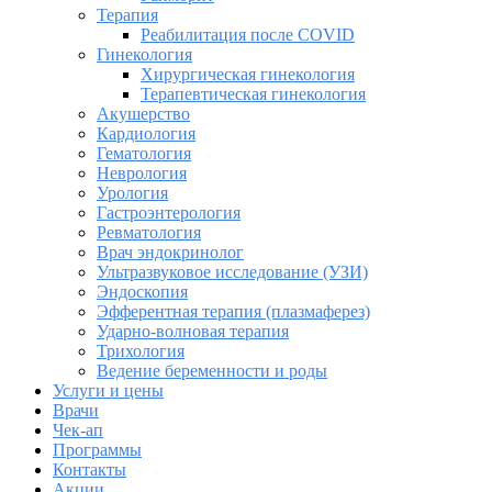
Терапия
Реабилитация после COVID
Гинекология
Хирургическая гинекология
Терапевтическая гинекология
Акушерство
Кардиология
Гематология
Неврология
Урология
Гастроэнтерология
Ревматология
Врач эндокринолог
Ультразвуковое исследование (УЗИ)
Эндоскопия
Эфферентная терапия (плазмаферез)
Ударно-волновая терапия
Трихология
Ведение беременности и роды
Услуги и цены
Врачи
Чек-ап
Программы
Контакты
Акции