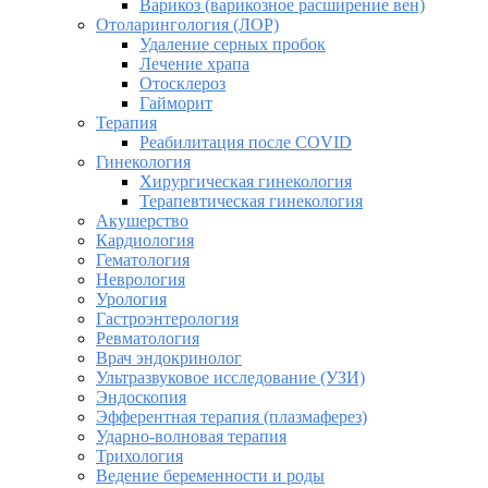
Варикоз (варикозное расширение вен)
Отоларингология (ЛОР)
Удаление серных пробок
Лечение храпа
Отосклероз
Гайморит
Терапия
Реабилитация после COVID
Гинекология
Хирургическая гинекология
Терапевтическая гинекология
Акушерство
Кардиология
Гематология
Неврология
Урология
Гастроэнтерология
Ревматология
Врач эндокринолог
Ультразвуковое исследование (УЗИ)
Эндоскопия
Эфферентная терапия (плазмаферез)
Ударно-волновая терапия
Трихология
Ведение беременности и роды