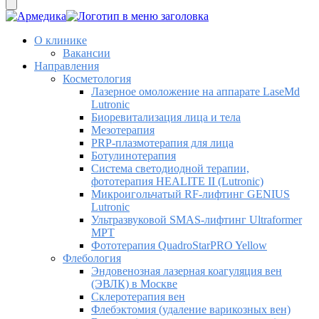
О клинике
Вакансии
Направления
Косметология
Лазерное омоложение на аппарате LaseMd
Lutronic
Биоревитализация лица и тела
Мезотерапия
PRP-плазмотерапия для лица
Ботулинотерапия
Система светодиодной терапии,
фототерапия HEALITE II (Lutronic)
Микроигольчатый RF-лифтинг GENIUS
Lutronic
Ультразвуковой SMAS-лифтинг Ultraformer
MPT
Фототерапия QuadroStarPRO Yellow
Флебология
Эндовенозная лазерная коагуляция вен
(ЭВЛК) в Москве
Склеротерапия вен
Флебэктомия (удаление варикозных вен)