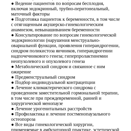
● Ведение пациентов по вопросам бесплодия,
включая эндокринный, трубно-перитонеальный,
маточный факторы
● Подготовка пациенток к беременности, в том числе
с отягощенным акушерско-гинекологическим
анамнезом, невынашиванием беременности
● Консультирование по вопросам гинекологической
эндокринологии (нарушения менструально-
овариальной функции, проявления гиперандрогении,
синдром поликистоза яичников, гиперандрогении
надпочечникового генеза; гиперпролактинемии
неопухолевого и опухолевого генеза
● Метаболический синдром и связанное с ним
ожирение
● Предменструальный синдром
● Подбор индивидуальной контрацепции
● Лечение климактерического синдрома с
проведением заместительной гормональной терапии,
в том числе при преждевременной, ранней и
хирургической менопаузе
● Лечение урогенитальных расстройств
● Профилактика и лечение постменопаузального
остеопороза
● Все виды гинекологической хирургии,
применяемые в амбулаторной практике, эстетической