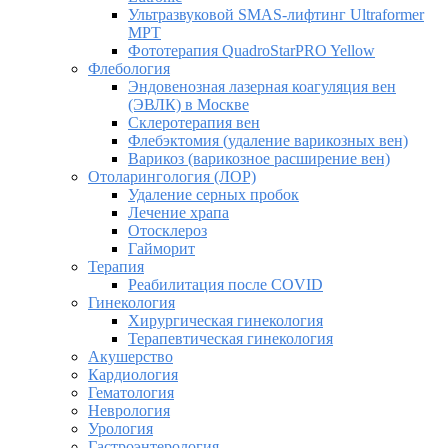
Ультразвуковой SMAS-лифтинг Ultraformer
MPT
Фототерапия QuadroStarPRO Yellow
Флебология
Эндовенозная лазерная коагуляция вен
(ЭВЛК) в Москве
Склеротерапия вен
Флебэктомия (удаление варикозных вен)
Варикоз (варикозное расширение вен)
Отоларингология (ЛОР)
Удаление серных пробок
Лечение храпа
Отосклероз
Гайморит
Терапия
Реабилитация после COVID
Гинекология
Хирургическая гинекология
Терапевтическая гинекология
Акушерство
Кардиология
Гематология
Неврология
Урология
Гастроэнтерология