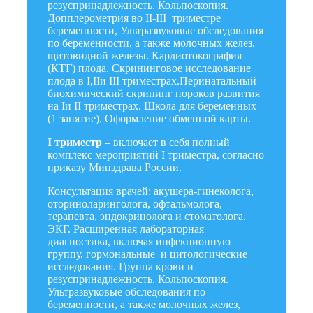
резуспринадлежность. Кольпоскопия.
Допплерометрия во II-III триместре
беременности, Ультразвуковые обследования
по беременности, а также молочных желез,
щитовидной железы. Кардиотокография
(КТГ) плода. Скрининговое исследование
плода в I,IIи III триместрах.Перинатальный
биохимический скрининг пороков развития
на Iи II триместрах. Школа для беременных
(1 занятие). Оформление обменной карты.
I триместр
– включает в себя полный
комплекс мероприятий I триместра, согласно
приказу Минздрава России.
Консультация врачей: акушера-гинеколога,
оториноларинголога, офтальмолога,
терапевта, эндокринолога и стоматолога.
ЭКГ. Расширенная лабораторная
диагностика, включая инфекционную
группу, гормональные и цитологические
исследования. Группа крови и
резуспринадлежность. Кольпоскопия.
Ультразвуковые обследования по
беременности, а также молочных желез,