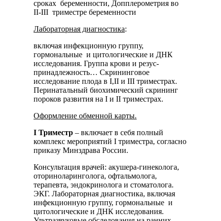
сроках беременности, Допплерометрия во
II-III триместре беременности
Лабораторная диагностика
:
включая инфекционную группу,
гормональные и цитологические и ДНК
исследования. Группа крови и резус-
принадлежность… Скрининговое
исследование плода в I,II и III триместрах.
Перинатальный биохимический скрининг
пороков развития на I и II триместрах.
Оформление обменной карты.
I Триместр
– включает в себя полный
комплекс мероприятий I триместра, согласно
приказу Минздрава России.
Консультация врачей: акушера-гинеколога,
оториноларинголога, офтальмолога,
терапевта, эндокринолога и стоматолога.
ЭКГ. Лабораторная диагностика, включая
инфекционную группу, гормональные и
цитологические и ДНК исследования.
Ультразвуковые обследования на ранних