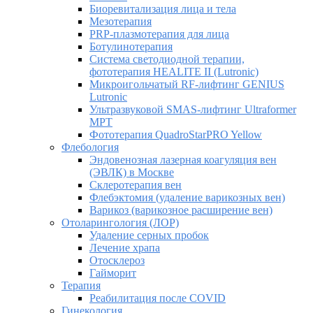
Биоревитализация лица и тела
Мезотерапия
PRP-плазмотерапия для лица
Ботулинотерапия
Система светодиодной терапии,
фототерапия HEALITE II (Lutronic)
Микроигольчатый RF-лифтинг GENIUS
Lutronic
Ультразвуковой SMAS-лифтинг Ultraformer
MPT
Фототерапия QuadroStarPRO Yellow
Флебология
Эндовенозная лазерная коагуляция вен
(ЭВЛК) в Москве
Склеротерапия вен
Флебэктомия (удаление варикозных вен)
Варикоз (варикозное расширение вен)
Отоларингология (ЛОР)
Удаление серных пробок
Лечение храпа
Отосклероз
Гайморит
Терапия
Реабилитация после COVID
Гинекология