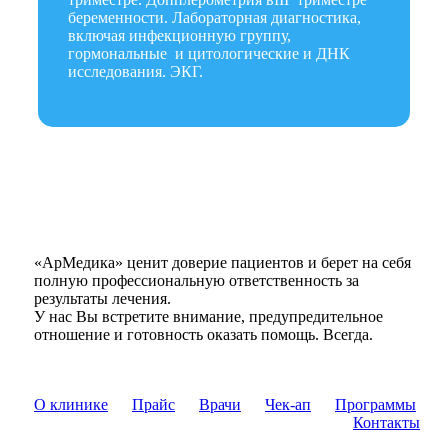
беременности. Лабораторная диагностика,
включая инфекционную группу,
гормональные и цитологические и ДНК
исследования. ЭКГ.
«АрМедика» ценит доверие пациентов и берет на себя
полную профессиональную ответственность за
результаты лечения.
У нас Вы встретите внимание, предупредительное
отношение и готовность оказать помощь. Всегда.
О клинике
Прайс
Врачи
Чек-ап
Программы
Контакты