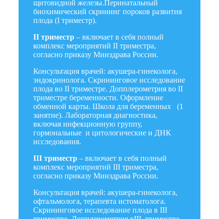
щитовидной железы.Перинатальный
биохимический скрининг пороков развития
плода (I триместр).
II триместр
– включает в себя полный
комплекс мероприятий II триместра,
согласно приказу Минздрава России.
Консультация врачей: акушера-гинеколога,
эндокринолога. Скрининговое исследование
плода во II триместре. Допплерометрия во II
триместре беременности. Оформление
обменной карты. Школа для беременных (1
занятие). Лабораторная диагностика,
включая инфекционную группу,
гормональные и цитологические и ДНК
исследования.
III триместр
– включает в себя полный
комплекс мероприятий III триместра,
согласно приказу Минздрава России.
Консультация врачей: акушера-гинеколога,
офтальмолога, терапевта истоматолога.
Скрининговое исследование плода в III
триместре. Допплерометрия вIII триместре