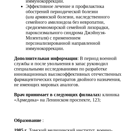
иммунокоррекции.
Эффективное лечение и профилактика
обострений периодической болезни
(
или
армянской болезни, наследственного
семейного амилоидоза без невропатии,
средиземноморской семейной лихорадки,
пароксизмального синдрома Джэйнуэя-
Мозенталя) с применением
персонализированной направленной
иммунокоррекции.
Дополнительная информация
: В период военной
службы и после увольнения в запас руководил
специальными исследованиями по разработке
инновационных высокоэффективных отечественных
фармацевтических препаратов двойного назначения,
не имеющих мировых аналогов.
Врач принимает в следующих филиалах:
клиника
«Армедика» на Ленинском проспекте, 123;
Образование
:
1985 г
. Томский медицинский институт, военно-