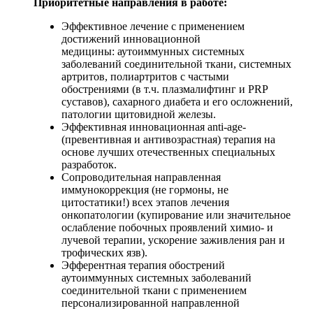
Приоритетные направления в работе:
Эффективное лечение с применением
достижений инновационной
медицины:
аутоиммунных системных
заболеваний соединительной ткани, системных
артритов, полиартритов с частыми
обострениями (в т.ч. плазмалифтинг и PRP
суставов), сахарного диабета и его осложнений,
патологии щитовидной железы.
Эффективная инновационная anti-age-
(превентивная и антивозрастная) терапия на
основе лучших отечественных специальных
разработок.
Сопроводительная направленная
иммунокоррекция (не гормоны, не
цитостатики!) всех этапов лечения
онкопатологии (купирование или значительное
ослабление побочных проявлений химио- и
лучевой терапии, ускорение заживления ран и
трофических язв).
Эфферентная терапия обострений
аутоиммунных системных заболеваний
соединительной ткани с применением
персонализированной направленной