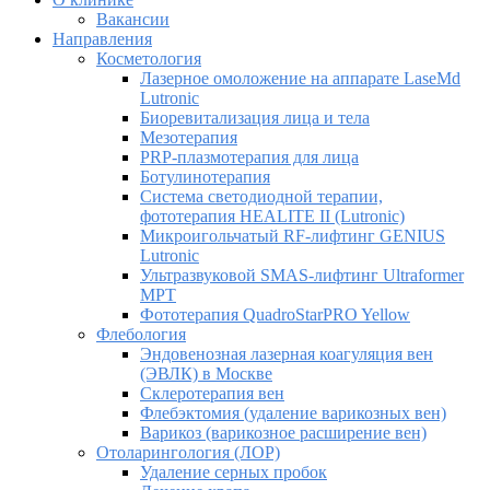
Вакансии
Направления
Косметология
Лазерное омоложение на аппарате LaseMd
Lutronic
Биоревитализация лица и тела
Мезотерапия
PRP-плазмотерапия для лица
Ботулинотерапия
Система светодиодной терапии,
фототерапия HEALITE II (Lutronic)
Микроигольчатый RF-лифтинг GENIUS
Lutronic
Ультразвуковой SMAS-лифтинг Ultraformer
MPT
Фототерапия QuadroStarPRO Yellow
Флебология
Эндовенозная лазерная коагуляция вен
(ЭВЛК) в Москве
Склеротерапия вен
Флебэктомия (удаление варикозных вен)
Варикоз (варикозное расширение вен)
Отоларингология (ЛОР)
Удаление серных пробок