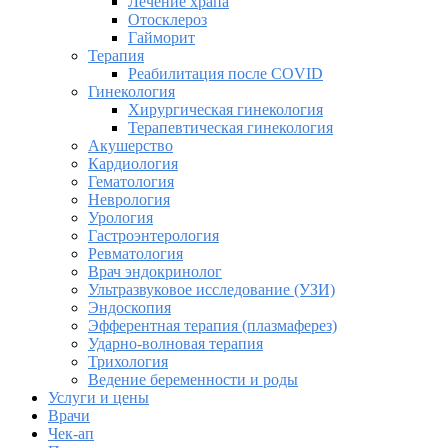
Лечение храпа
Отосклероз
Гайморит
Терапия
Реабилитация после COVID
Гинекология
Хирургическая гинекология
Терапевтическая гинекология
Акушерство
Кардиология
Гематология
Неврология
Урология
Гастроэнтерология
Ревматология
Врач эндокринолог
Ультразвуковое исследование (УЗИ)
Эндоскопия
Эфферентная терапия (плазмаферез)
Ударно-волновая терапия
Трихология
Ведение беременности и роды
Услуги и цены
Врачи
Чек-ап