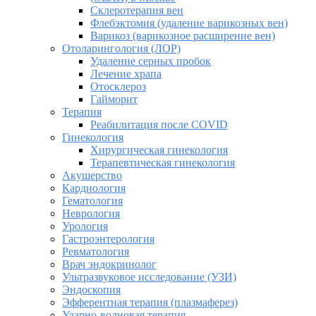
Склеротерапия вен
Флебэктомия (удаление варикозных вен)
Варикоз (варикозное расширение вен)
Отоларингология (ЛОР)
Удаление серных пробок
Лечение храпа
Отосклероз
Гайморит
Терапия
Реабилитация после COVID
Гинекология
Хирургическая гинекология
Терапевтическая гинекология
Акушерство
Кардиология
Гематология
Неврология
Урология
Гастроэнтерология
Ревматология
Врач эндокринолог
Ультразвуковое исследование (УЗИ)
Эндоскопия
Эфферентная терапия (плазмаферез)
Ударно-волновая терапия