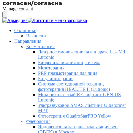
согласен/согласна
Manage consent
О клинике
Вакансии
Направления
Косметология
Лазерное омоложение на аппарате LaseMd
Lutronic
Биоревитализация лица и тела
Мезотерапия
PRP-плазмотерапия для лица
Ботулинотерапия
Система светодиодной терапии,
фототерапия HEALITE II (Lutronic)
Микроигольчатый RF-лифтинг GENIUS
Lutronic
Ультразвуковой SMAS-лифтинг Ultraformer
MPT
Фототерапия QuadroStarPRO Yellow
Флебология
Эндовенозная лазерная коагуляция вен
(ЭВЛК) в Москве