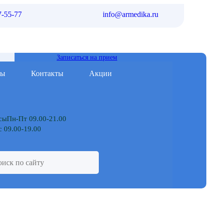
7-55-77
info@armedika.ru
Записаться на прием
мы
Контакты
Акции
Пн-Пт 09.00-21.00
 09.00-19.00