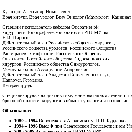
Кузнецов Александр Николаевич
Врач хирург. Врач уролог. Врач Онколог (Маммолог). Кандидат
Старший преподаватель кафедры Оперативной
хирургии и Топографической анатомии РНИМУ им
Н.И. Пирогова
Действительный член Российского общества хирургов,
Российского общества урологов, Российского Общества
Ран и раневых инфекций. Российского Общества
Онкологов. Российского общества Эндоскопических
хирургов. Российского общества Онкоурологов.
Международной Ассоциации Андрологов.
Действительный член Академии Естественных наук,
Hannover, Германия.
Ветеран труда.
Специализируюсь на диагностике, консервативном лечении и х
брюшной полости, хирургии в области урологии и онкологии.
Образование:
1989 – 1994
Воронежская Академия им. Н.Н. Бурденко
1994 – 1996
ВмедФ при Саратовском Государственном Уни
2005-2009
Аспирантура при ГИУВ МО РФ.