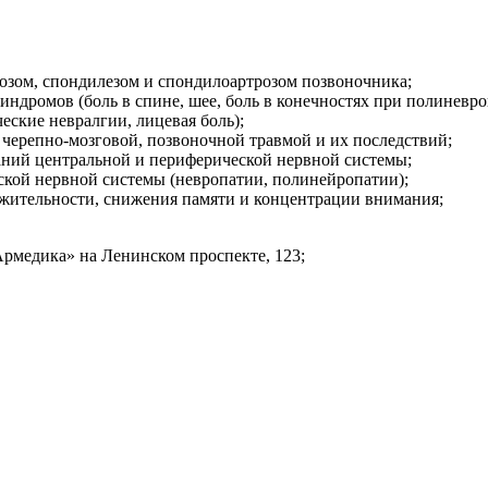
розом, спондилезом и спондилоартрозом позвоночника;
ндромов (боль в спине, шее, боль в конечностях при полиневро
еские невралгии, лицевая боль);
 черепно-мозговой, позвоночной травмой и их последствий;
аний центральной и периферической нервной системы;
ской нервной системы (невропатии, полинейропатии);
ажительности, снижения памяти и концентрации внимания;
рмедика» на Ленинском проспекте, 123;