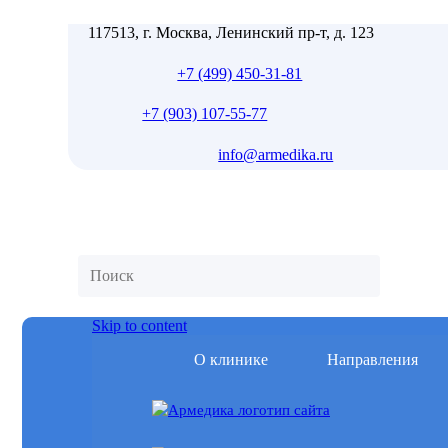
117513, г. Москва, Ленинский пр-т, д. 123
+7 (499) 450-31-81
+7 (903) 107-55-77
info@armedika.ru
Skip to content
О клинике
Направления
Записаться на прием