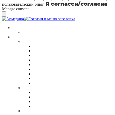
Я согласен/согласна
пользовательский опыт.
Manage consent
О клинике
Вакансии
Направления
Косметология
Лазерное омоложение на аппарате LaseMd Lut
Биоревитализация лица и тела
Мезотерапия
PRP-плазмотерапия для лица
Ботулинотерапия
Система светодиодной терапии, фототерапия H
Микроигольчатый RF-лифтинг GENIUS Lutro
Ультразвуковой SMAS-лифтинг Ultraformer M
Фототерапия QuadroStarPRO Yellow
Флебология
Эндовенозная лазерная коагуляция вен (ЭВЛК
Склеротерапия вен
Флебэктомия (удаление варикозных вен)
Варикоз (варикозное расширение вен)
Отоларингология (ЛОР)