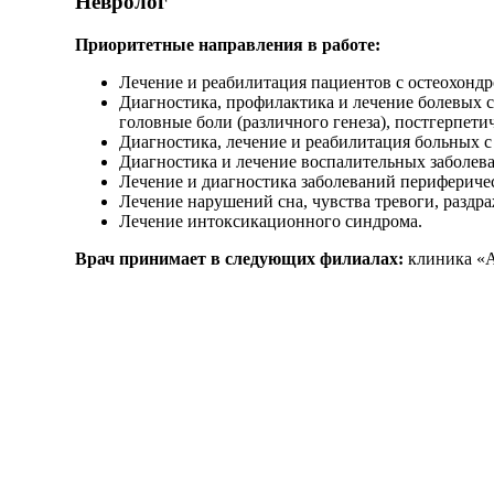
Невролог
Приоритетные направления в работе:
Лечение и реабилитация пациентов с остеохонд
Диагностика, профилактика и лечение болевых си
головные боли (различного генеза), постгерпетич
Диагностика, лечение и реабилитация больных с
Диагностика и лечение воспалительных заболев
Лечение и диагностика заболеваний перифериче
Лечение нарушений сна, чувства тревоги, раздр
Лечение интоксикационного синдрома.
Врач принимает в следующих филиалах:
клиника «А