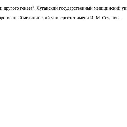
 и другого генеза", Луганский государственный медицинский ун
дарственный медицинский университет имени И. М. Сеченова
я консультация? Звоните на номер г
+7(903)107-55-77