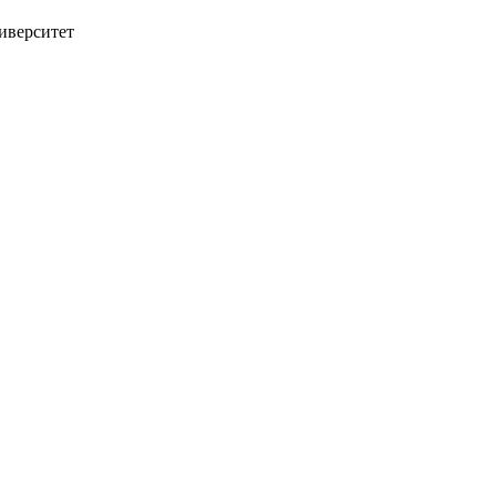
иверситет
орячей линии.