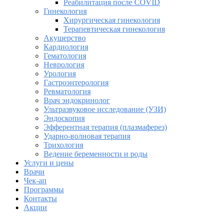
Реабилитация после COVID
Гинекология
Хирургическая гинекология
Терапевтическая гинекология
Акушерство
Кардиология
Гематология
Неврология
Урология
Гастроэнтерология
Ревматология
Врач эндокринолог
Ультразвуковое исследование (УЗИ)
Эндоскопия
Эфферентная терапия (плазмаферез)
Ударно-волновая терапия
Трихология
Ведение беременности и роды
Услуги и цены
Врачи
Чек-ап
Программы
Контакты
Акции