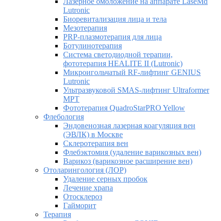
Лазерное омоложение на аппарате LaseMd
Lutronic
Биоревитализация лица и тела
Мезотерапия
PRP-плазмотерапия для лица
Ботулинотерапия
Система светодиодной терапии,
фототерапия HEALITE II (Lutronic)
Микроигольчатый RF-лифтинг GENIUS
Lutronic
Ультразвуковой SMAS-лифтинг Ultraformer
MPT
Фототерапия QuadroStarPRO Yellow
Флебология
Эндовенозная лазерная коагуляция вен
(ЭВЛК) в Москве
Склеротерапия вен
Флебэктомия (удаление варикозных вен)
Варикоз (варикозное расширение вен)
Отоларингология (ЛОР)
Удаление серных пробок
Лечение храпа
Отосклероз
Гайморит
Терапия