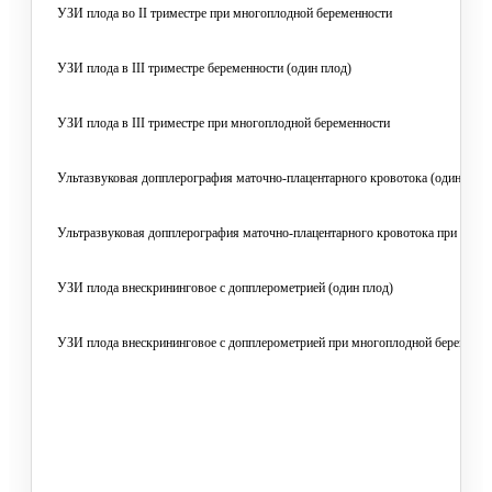
УЗИ плода во II триместре при многоплодной беременности
УЗИ плода в III триместре беременности (один плод)
УЗИ плода в III триместре при многоплодной беременности
Ультазвуковая допплерография маточно-плацентарного кровотока (один плод
Ультразвуковая допплерография маточно-плацентарного кровотока при мног
УЗИ плода внескрининговое с допплерометрией (один плод)
УЗИ плода внескрининговое с допплерометрией при многоплодной беременн