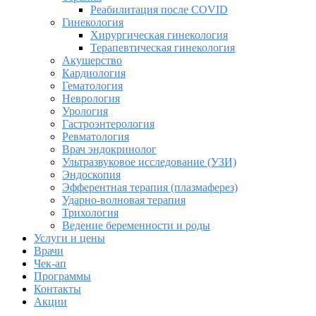
Реабилитация после COVID
Гинекология
Хирургическая гинекология
Терапевтическая гинекология
Акушерство
Кардиология
Гематология
Неврология
Урология
Гастроэнтерология
Ревматология
Врач эндокринолог
Ультразвуковое исследование (УЗИ)
Эндоскопия
Эфферентная терапия (плазмаферез)
Ударно-волновая терапия
Трихология
Ведение беременности и роды
Услуги и цены
Врачи
Чек-ап
Программы
Контакты
Акции