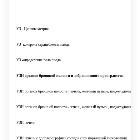
УЗ - Цервикометрия
УЗ -контроль сердцебиения плода
УЗ -определение пола плода
УЗИ органов брюшной полости и забрюшинного пространства
УЗИ органов брюшной полости - печень, желчный пузырь, поджелудочная желе
УЗИ органов брюшной полости - печень, желчный пузырь, поджелудочная желе
УЗИ печени
УЗИ печени с допплерографией сосудов (при портальной гипертензии)