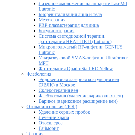
Лазерное омоложение на аппарате LaseMd
Lutronic
Биоревитализация лица и тела
Мезотерапия
PRP-плазмотерапия для лица
Ботулинотерапия
Система светодиодной терапии,
фототерапия HEALITE II (Lutronic)
Микроигольчатый RF-лифтинг GENIUS
Lutronic
Ультразвуковой SMAS-лифтинг Ultraformer
MPT
Фототерапия QuadroStarPRO Yellow
Флебология
Эндовенозная лазерная коагуляция вен
(ЭВЛК) в Москве
Склеротерапия вен
Флебэктомия (удаление варикозных вен)
Варикоз (варикозное расширение вен)
Отоларингология (ЛОР)
Удаление серных пробок
Лечение храпа
Отосклероз
Гайморит
Терапия