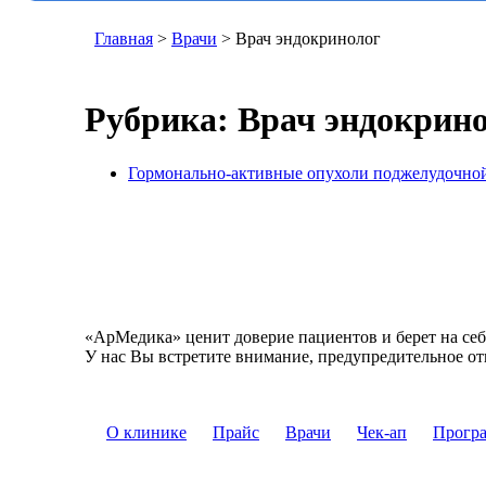
Главная
>
Врачи
>
Врач эндокринолог
Рубрика:
Врач эндокрин
Гормонально-активные опухоли поджелудочно
«АрМедика» ценит доверие пациентов и берет на себ
У нас Вы встретите внимание, предупредительное от
О клинике
Прайс
Врачи
Чек-ап
Прогр