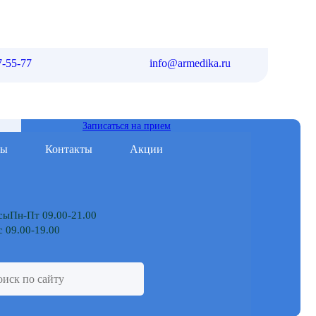
7-55-77
info@armedika.ru
Записаться на прием
мы
Контакты
Акции
Пн-Пт 09.00-21.00
 09.00-19.00